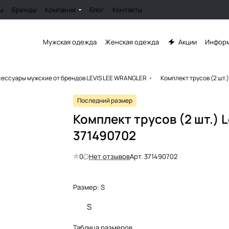
ы
Бренды
Компания
Блог
Контакты
Мужская одежда
Женская одежда
Акции
Информ
сессуары мужские от брендов LEVIS LEE WRANGLER
Комплект трусов (2 шт.)
Последний размер
Комплект трусов (2 шт.) L
371490702
0
Нет отзывов
Арт.
371490702
Размер:
S
S
Таблица размеров