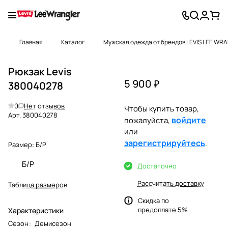
Главная
Каталог
Мужская одежда от брендов LEVIS LEE WR
Рюкзак Levis
5 900 ₽
380040278
0
Нет отзывов
Чтобы купить товар,
Арт.
380040278
войдите
пожалуйста,
или
зарегистрируйтесь
.
Размер:
Б/Р
Б/Р
Достаточно
Рассчитать доставку
Таблица размеров
Скидка по
предоплате 5%
Характеристики
Сезон
:
Демисезон