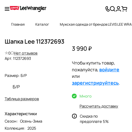
Главная
Каталог
Мужская одежда от брендов LEVIS LEE WR
Шапка Lee 112372693
3 990 ₽
0
Нет отзывов
Арт.
112372693
Чтобы купить товар,
войдите
пожалуйста,
Размер:
Б/Р
или
зарегистрируйтесь
.
Б/Р
Много
Таблица размеров
Рассчитать доставку
Характеристики
Скидка по
Сезон
:
Осень-Зима
предоплате 5%
Коллекция
:
2025