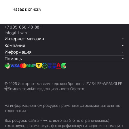
Назад к списку
+7 905-050-48-88
info@l-l-w.ru
Интернет-магазин
Компания
Информация
Помощь
© 2026 Интернет магазин одежды брендов LEVIS-LEE-WRANGLER
Темная тема
Конфиденциальность
Оферта
На информационном ресурсе применяются
рекомендательные
технологии
.
Все ресурсы сайта l-l-w.ru, включая (но не ограничиваясь)
текстовую, графическую, фотографическую и видео информацию,