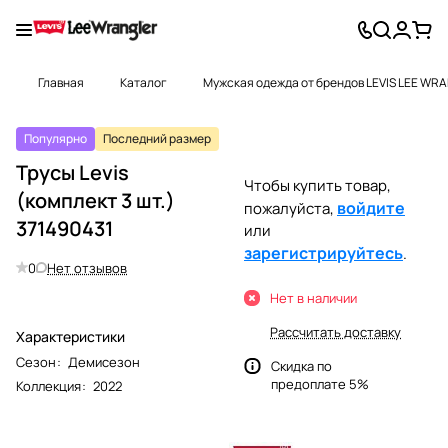
Главная
Каталог
Мужская одежда от брендов LEVIS LEE WR
Популярно
Последний размер
Трусы Levis
Чтобы купить товар,
(комплект 3 шт.)
войдите
пожалуйста,
371490431
или
зарегистрируйтесь
.
0
Нет отзывов
Нет в наличии
Рассчитать доставку
Характеристики
Сезон
:
Демисезон
Скидка по
предоплате 5%
Коллекция
:
2022