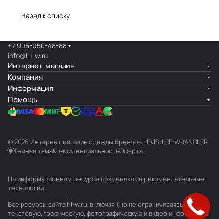
Назад к списку
+7 905-050-48-88
info@l-l-w.ru
Интернет-магазин
Компания
Информация
Помощь
© 2026 Интернет магазин одежды брендов LEVIS-LEE-WRANGLER
Темная тема
Конфиденциальность
Оферта
На информационном ресурсе применяются
рекомендательные
технологии
.
Все ресурсы сайта l-l-w.ru, включая (но не ограничиваясь)
текстовую, графическую, фотографическую и видео информацию,