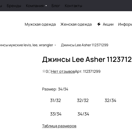
ы
Бренды
Компания
Блог
Контакты
Мужская одежда
Женская одежда
Акции
Информ
нсы мужские levis, lee, wrangler
Джинсы Lee Asher 112371299
Джинсы Lee Asher 112371
0
Нет отзывов
Арт.
112371299
Размер:
34/34
31/32
32/32
32/34
33/34
34/34
Таблица размеров