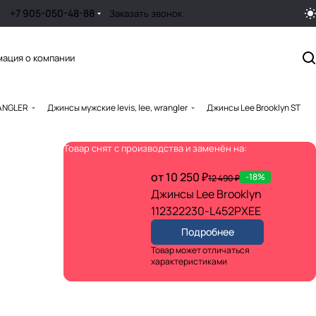
+7 905-050-48-88
Заказать звонок
ация о компании
RANGLER
Джинсы мужские levis, lee, wrangler
Джинсы Lee Brooklyn ST
Товар снят с производства и заменён на:
от 10 250 ₽
-18%
12 490 ₽
Джинсы Lee Brooklyn
112322230-L452PXEE
Подробнее
Товар может отличаться
характеристиками