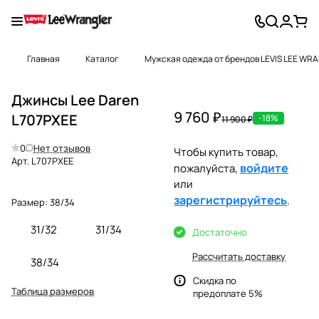
Главная
Каталог
Мужская одежда от брендов LEVIS LEE WR
Джинсы Lee Daren
9 760 ₽
L707PXEE
-18%
11 900 ₽
0
Нет отзывов
Чтобы купить товар,
Арт.
L707PXEE
войдите
пожалуйста,
или
зарегистрируйтесь
.
Размер:
38/34
31/32
31/34
Достаточно
Рассчитать доставку
38/34
Скидка по
Таблица размеров
предоплате 5%