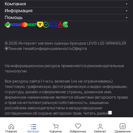
Компания
Информация
Помощь
© 2026 Интернет магазин одежды брендов LEVIS-LEE-WRANGLER
Темная тема
Конфиденциальность
Оферта
На информационном ресурсе применяются
рекомендательные
технологии
.
Все ресурсы сайта l-l-w.ru, включая (но не ограничиваясь)
текстовую, графическую, фотографическую и видео информацию,
структуру, дизайн и оформление страниц, доменное имя,
фирменное наименование являются объектами авторского права
и прав на интеллектуальную собственность, защищены
российским законодательством и международными
соглашениями об охране авторских прав.
Читать далее
Главная
Каталог
Корзина
Избранные
Кабинет
Сравнение