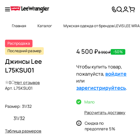
Главная
Каталог
Мужская одежда от брендов LEVIS LEE WR
Распродажа
4 500 ₽
Последний размер
-50%
8 990 ₽
Джинсы Lee
Чтобы купить товар,
L75KSU01
войдите
пожалуйста,
или
0
Нет отзывов
зарегистрируйтесь
.
Арт.
L75KSU01
Мало
Размер:
31/32
Рассчитать доставку
31/32
Скидка по
предоплате 5%
Таблица размеров