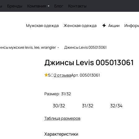
ы
Бренды
Компания
Блог
Контакты
Мужская одежда
Женская одежда
Акции
Информ
нсы мужские levis, lee, wrangler
Джинсы Levis 005013061
Джинсы Levis 005013061
5
2 отзыва
Арт.
005013061
Размер:
31/32
30/32
31/32
32/34
Таблица размеров
Характеристики