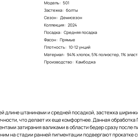
Модель
:
501
Застежка
:
болты
Сезон
:
Демисезон
Коллекция
:
2024
Посадка
:
Средняя посадка
Фасон
:
Прямые
Плотность
:
10-12 унций
Материал
:
94% хлопок, 5% полиэстер, 1% элас
Производство
:
Камбоджа
й длине штанинами и средней посадкой, застежка ширинк
ности, что делает их еще комфортнее. Данная обработка 
нтами затирания валиками в области бедер сразу после п
еним на стадии ранней пигментации подвергают прокатке 