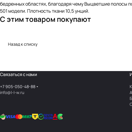
бедренных областях, благодаря чему Выцветшие полосы п
501 модели. Плотность ткани 10,5 унций.
С этим товаром покупают
Назад к списку
Связаться с нами
+7 905-050-48-88
К
info@l-l-w.ru