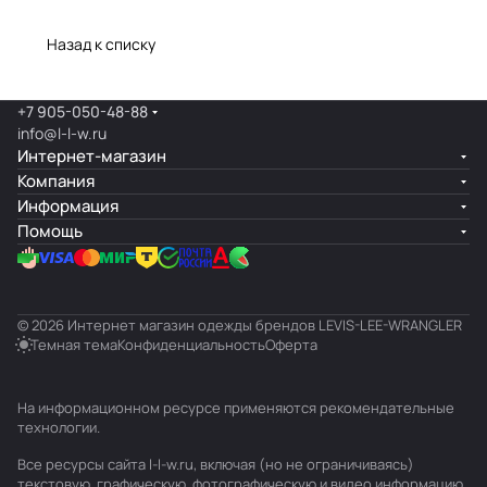
Назад к списку
+7 905-050-48-88
info@l-l-w.ru
Интернет-магазин
Компания
Информация
Помощь
© 2026 Интернет магазин одежды брендов LEVIS-LEE-WRANGLER
Темная тема
Конфиденциальность
Оферта
На информационном ресурсе применяются
рекомендательные
технологии
.
Все ресурсы сайта l-l-w.ru, включая (но не ограничиваясь)
текстовую, графическую, фотографическую и видео информацию,