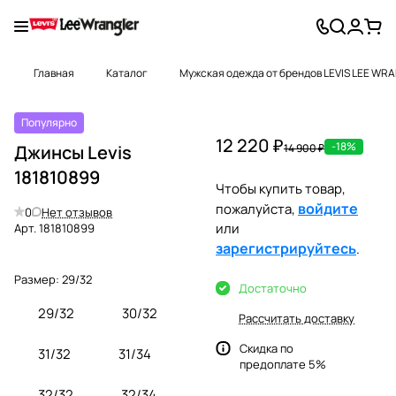
Главная
Каталог
Мужская одежда от брендов LEVIS LEE WR
Популярно
12 220 ₽
-18%
Джинсы Levis
14 900 ₽
181810899
Чтобы купить товар,
войдите
пожалуйста,
0
Нет отзывов
или
Арт.
181810899
зарегистрируйтесь
.
Размер:
29/32
Достаточно
29/32
30/32
Рассчитать доставку
Скидка по
31/32
31/34
предоплате 5%
32/32
32/34