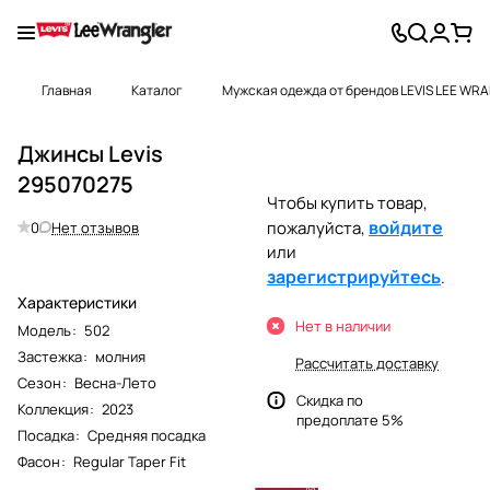
Главная
Каталог
Мужская одежда от брендов LEVIS LEE WR
Джинсы Levis
295070275
Чтобы купить товар,
войдите
пожалуйста,
0
Нет отзывов
или
зарегистрируйтесь
.
Характеристики
Нет в наличии
Модель
:
502
Застежка
:
молния
Рассчитать доставку
Сезон
:
Весна-Лето
Скидка по
Коллекция
:
2023
предоплате 5%
Посадка
:
Средняя посадка
Фасон
:
Regular Taper Fit