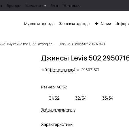
ы
Бренды
Компания
Блог
Контакты
Мужская одежда
Женская одежда
Акции
Информ
нсы мужские levis, lee, wrangler
Джинсы Levis 502 295071671
Джинсы Levis 502 295071
0
Нет отзывов
Арт.
295071671
Размер:
40/32
31/32
32/34
33/34
Таблица размеров
Характеристики