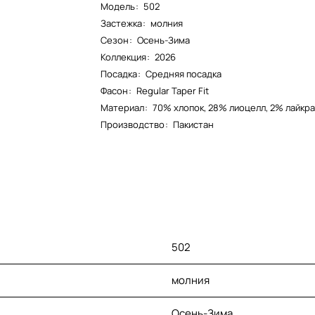
Модель
:
502
Застежка
:
молния
Сезон
:
Осень-Зима
Коллекция
:
2026
Посадка
:
Средняя посадка
Фасон
:
Regular Taper Fit
Материал
:
70% хлопок, 28% лиоцелл, 2% лайкр
Производство
:
Пакистан
502
молния
Осень-Зима