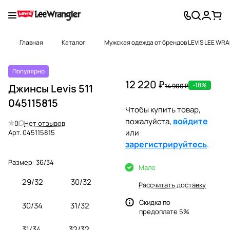
Главная
Каталог
Мужская одежда от брендов LEVIS LEE WR
Популярно
12 220 ₽
-18%
Джинсы Levis 511
14 900 ₽
045115815
Чтобы купить товар,
войдите
пожалуйста,
0
Нет отзывов
или
Арт.
045115815
зарегистрируйтесь
.
Размер:
36/34
Мало
29/32
30/32
Рассчитать доставку
Скидка по
30/34
31/32
предоплате 5%
31/34
32/32