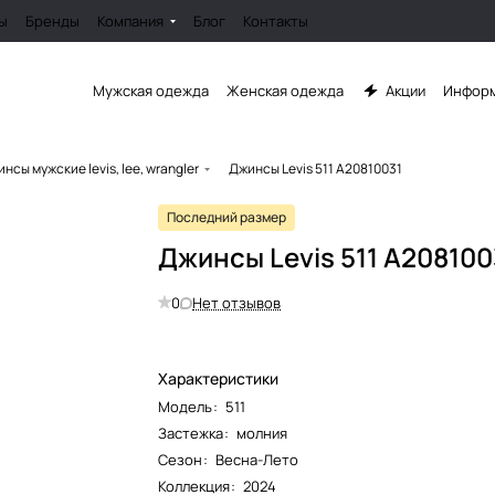
ы
Бренды
Компания
Блог
Контакты
Мужская одежда
Женская одежда
Акции
Информ
нсы мужские levis, lee, wrangler
Джинсы Levis 511 A20810031
Последний размер
Джинсы Levis 511 A208100
0
Нет отзывов
Характеристики
Модель
:
511
Застежка
:
молния
Сезон
:
Весна-Лето
Коллекция
:
2024