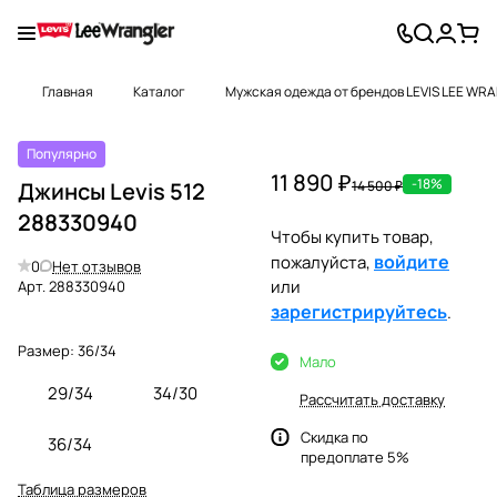
Главная
Каталог
Мужская одежда от брендов LEVIS LEE WR
Популярно
11 890 ₽
-18%
Джинсы Levis 512
14 500 ₽
288330940
Чтобы купить товар,
войдите
пожалуйста,
0
Нет отзывов
или
Арт.
288330940
зарегистрируйтесь
.
Размер:
36/34
Мало
29/34
34/30
Рассчитать доставку
Скидка по
36/34
предоплате 5%
Таблица размеров