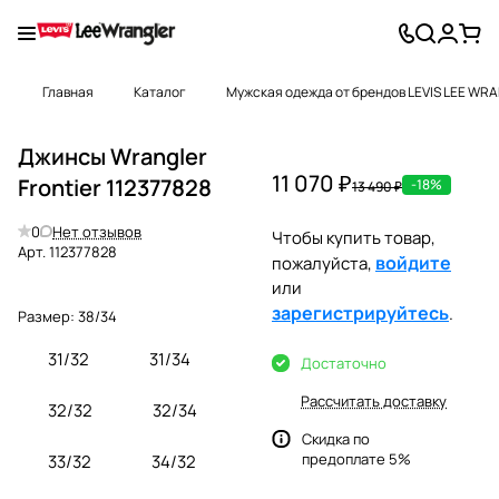
Главная
Каталог
Мужская одежда от брендов LEVIS LEE WR
Джинсы Wrangler
11 070 ₽
Frontier 112377828
-18%
13 490 ₽
0
Нет отзывов
Чтобы купить товар,
Арт.
112377828
войдите
пожалуйста,
или
зарегистрируйтесь
.
Размер:
38/34
31/32
31/34
Достаточно
Рассчитать доставку
32/32
32/34
Скидка по
предоплате 5%
33/32
34/32