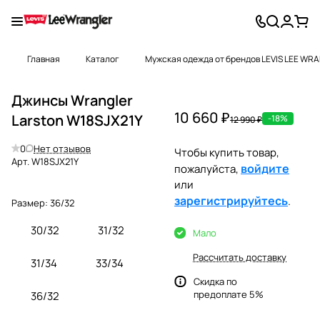
Главная
Каталог
Мужская одежда от брендов LEVIS LEE WR
Джинсы Wrangler
10 660 ₽
Larston W18SJX21Y
-18%
12 990 ₽
0
Нет отзывов
Чтобы купить товар,
Арт.
W18SJX21Y
войдите
пожалуйста,
или
зарегистрируйтесь
.
Размер:
36/32
30/32
31/32
Мало
Рассчитать доставку
31/34
33/34
Скидка по
предоплате 5%
36/32