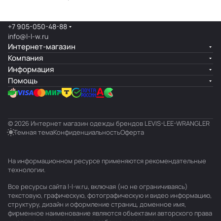
+7 905-050-48-88
info@l-l-w.ru
Интернет-магазин
Компания
Информация
Помощь
© 2026 Интернет магазин одежды брендов LEVIS-LEE-WRANGLER
Темная тема
Конфиденциальность
Оферта
На информационном ресурсе применяются
рекомендательные
технологии
.
Все ресурсы сайта l-l-w.ru, включая (но не ограничиваясь)
текстовую, графическую, фотографическую и видео информацию,
структуру, дизайн и оформление страниц, доменное имя,
фирменное наименование являются объектами авторского права