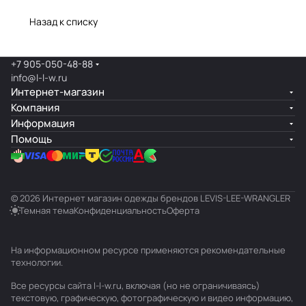
Назад к списку
+7 905-050-48-88
info@l-l-w.ru
Интернет-магазин
Компания
Информация
Помощь
© 2026 Интернет магазин одежды брендов LEVIS-LEE-WRANGLER
Темная тема
Конфиденциальность
Оферта
На информационном ресурсе применяются
рекомендательные
технологии
.
Все ресурсы сайта l-l-w.ru, включая (но не ограничиваясь)
текстовую, графическую, фотографическую и видео информацию,