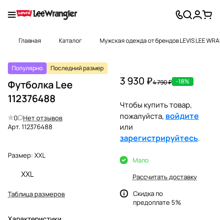
Главная
Каталог
Мужская одежда от брендов LEVIS LEE WR
Популярно
Последний размер
3 930 ₽
-18%
Футболка Lee
4 790 ₽
112376488
Чтобы купить товар,
войдите
пожалуйста,
0
Нет отзывов
или
Арт.
112376488
зарегистрируйтесь
.
Размер:
XXL
Мало
XXL
Рассчитать доставку
Скидка по
Таблица размеров
предоплате 5%
Характеристики