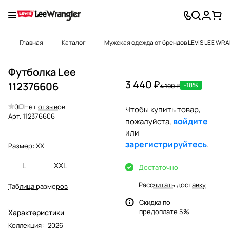
Главная
Каталог
Мужская одежда от брендов LEVIS LEE WR
Футболка Lee
3 440 ₽
112376606
-18%
4 190 ₽
0
Нет отзывов
Чтобы купить товар,
Арт.
112376606
войдите
пожалуйста,
или
зарегистрируйтесь
.
Размер:
XXL
L
XXL
Достаточно
Рассчитать доставку
Таблица размеров
Скидка по
предоплате 5%
Характеристики
Коллекция
:
2026