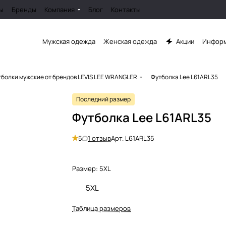
ы
Бренды
Компания
Блог
Контакты
Мужская одежда
Женская одежда
Акции
Информ
болки мужские от брендов LEVIS LEE WRANGLER
Футболка Lee L61ARL35
Последний размер
Футболка Lee L61ARL35
5
1 отзыв
Арт.
L61ARL35
Размер:
5XL
5XL
Таблица размеров