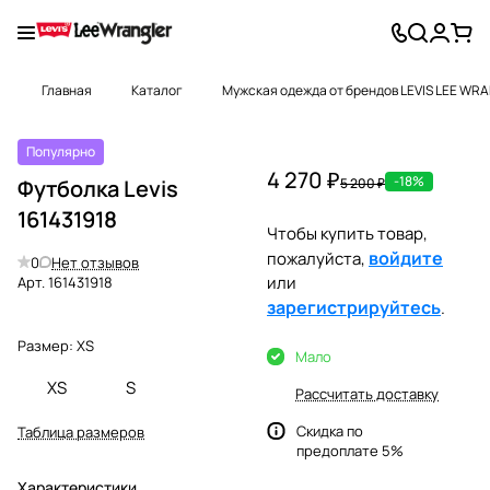
Главная
Каталог
Мужская одежда от брендов LEVIS LEE WR
Популярно
4 270 ₽
-18%
Футболка Levis
5 200 ₽
161431918
Чтобы купить товар,
войдите
пожалуйста,
0
Нет отзывов
или
Арт.
161431918
зарегистрируйтесь
.
Размер:
XS
Мало
XS
S
Рассчитать доставку
Скидка по
Таблица размеров
предоплате 5%
Характеристики