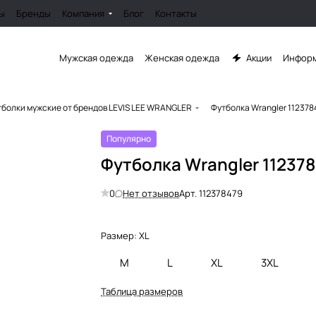
ы
Бренды
Компания
Блог
Контакты
Мужская одежда
Женская одежда
Акции
Информ
болки мужские от брендов LEVIS LEE WRANGLER
Футболка Wrangler 112378
Популярно
Футболка Wrangler 11237
0
Нет отзывов
Арт.
112378479
Размер:
XL
M
L
XL
3XL
Таблица размеров