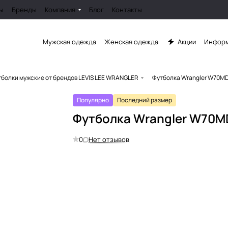
ы
Бренды
Компания
Блог
Контакты
Мужская одежда
Женская одежда
Акции
Информ
болки мужские от брендов LEVIS LEE WRANGLER
Футболка Wrangler W70M
Популярно
Последний размер
Футболка Wrangler W70M
0
Нет отзывов