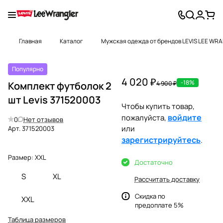
Главная
Каталог
Мужская одежда от брендов LEVIS LEE WR
Популярно
4 020 ₽
-18%
Комплект футболок 2
4 900 ₽
шт Levis 371520003
Чтобы купить товар,
войдите
пожалуйста,
0
Нет отзывов
или
Арт.
371520003
зарегистрируйтесь
.
Размер:
XXL
Достаточно
S
XL
Рассчитать доставку
Скидка по
XXL
предоплате 5%
Таблица размеров