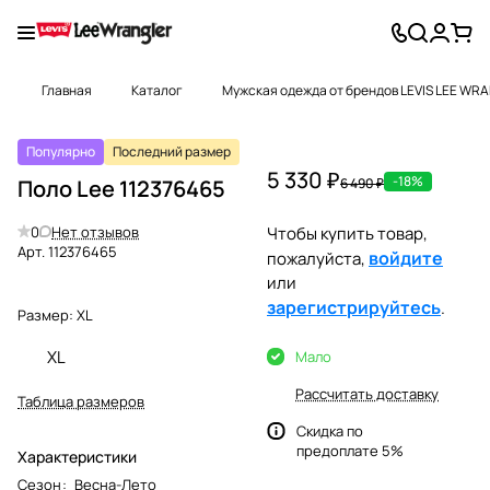
Главная
Каталог
Мужская одежда от брендов LEVIS LEE WR
Популярно
Последний размер
5 330 ₽
-18%
Поло Lee 112376465
6 490 ₽
0
Нет отзывов
Чтобы купить товар,
Арт.
112376465
войдите
пожалуйста,
или
зарегистрируйтесь
.
Размер:
XL
XL
Мало
Рассчитать доставку
Таблица размеров
Скидка по
предоплате 5%
Характеристики
Сезон
:
Весна-Лето