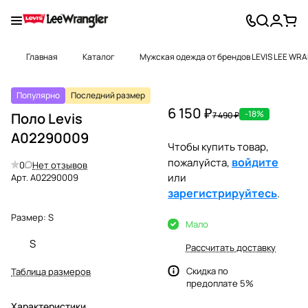
Главная
Каталог
Мужская одежда от брендов LEVIS LEE WR
Популярно
Последний размер
6 150 ₽
-18%
Поло Levis
7 490 ₽
A02290009
Чтобы купить товар,
войдите
пожалуйста,
0
Нет отзывов
или
Арт.
A02290009
зарегистрируйтесь
.
Размер:
S
Мало
S
Рассчитать доставку
Скидка по
Таблица размеров
предоплате 5%
Характеристики