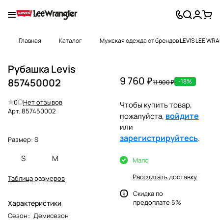
Главная
Каталог
Мужская одежда от брендов LEVIS LEE WR
Рубашка Levis
9 760 ₽
857450002
-18%
11 900 ₽
0
Нет отзывов
Чтобы купить товар,
Арт.
857450002
войдите
пожалуйста,
или
зарегистрируйтесь
.
Размер:
S
S
M
Мало
Рассчитать доставку
Таблица размеров
Скидка по
предоплате 5%
Характеристики
Сезон
:
Демисезон