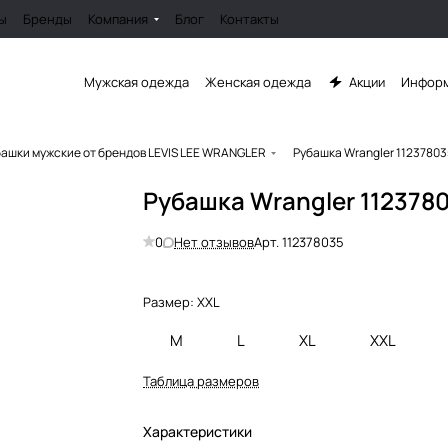
ы
Бренды
Компания
Блог
Контакты
Мужская одежда
Женская одежда
Акции
Информ
ашки мужские от брендов LEVIS LEE WRANGLER
Рубашка Wrangler 11237803
Рубашка Wrangler 112378
0
Нет отзывов
Арт.
112378035
Размер:
XXL
M
L
XL
XXL
Таблица размеров
Характеристики