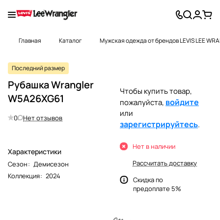
Главная
Каталог
Мужская одежда от брендов LEVIS LEE WR
Последний размер
Рубашка Wrangler
Чтобы купить товар,
W5A26XG61
войдите
пожалуйста,
или
0
Нет отзывов
зарегистрируйтесь
.
Нет в наличии
Характеристики
Рассчитать доставку
Сезон
:
Демисезон
Коллекция
:
2024
Скидка по
предоплате 5%