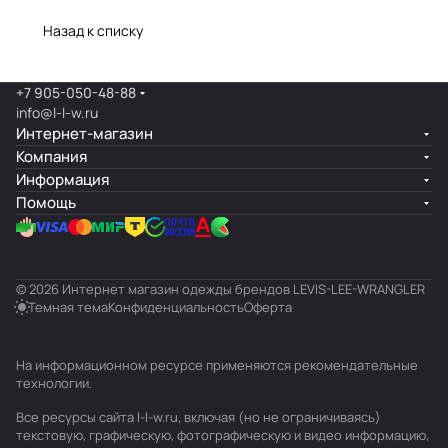
Назад к списку
+7 905-050-48-88
info@l-l-w.ru
Интернет-магазин
Компания
Информация
Помощь
© 2026 Интернет магазин одежды брендов LEVIS-LEE-WRANGLER
Темная тема
Конфиденциальность
Оферта
На информационном ресурсе применяются
рекомендательные
технологии
.
Все ресурсы сайта l-l-w.ru, включая (но не ограничиваясь)
текстовую, графическую, фотографическую и видео информацию,