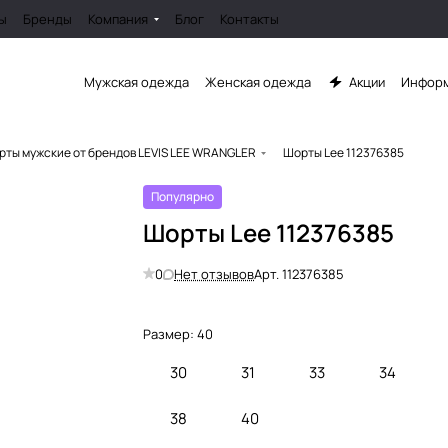
ы
Бренды
Компания
Блог
Контакты
Мужская одежда
Женская одежда
Акции
Информ
рты мужские от брендов LEVIS LEE WRANGLER
Шорты Lee 112376385
Популярно
Шорты Lee 112376385
0
Нет отзывов
Арт.
112376385
Размер:
40
30
31
33
34
38
40