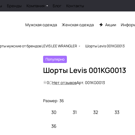
ы
Бренды
Компания
Блог
Контакты
Мужская одежда
Женская одежда
Акции
Информ
рты мужские от брендов LEVIS LEE WRANGLER
Шорты Levis 001KG0013
Популярно
Шорты Levis 001KG0013
0
Нет отзывов
Арт.
001KG0013
Размер:
36
30
31
32
33
36