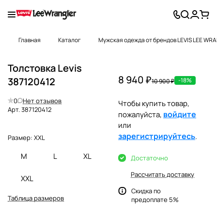
Главная
Каталог
Мужская одежда от брендов LEVIS LEE WR
Толстовка Levis
8 940 ₽
387120412
-18%
10 900 ₽
0
Нет отзывов
Чтобы купить товар,
Арт.
387120412
войдите
пожалуйста,
или
зарегистрируйтесь
.
Размер:
XXL
M
L
XL
Достаточно
Рассчитать доставку
XXL
Скидка по
Таблица размеров
предоплате 5%