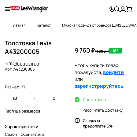
Главная
Каталог
Мужская одежда от брендов LEVIS LEE WR
Толстовка Levis
9 760 ₽
A43200005
-18%
11 900 ₽
0
Нет отзывов
Чтобы купить товар,
Арт.
A43200005
войдите
пожалуйста,
или
зарегистрируйтесь
.
Размер:
XL
M
L
XL
Достаточно
Рассчитать доставку
Таблица размеров
Скидка по
предоплате 5%
Характеристики
Сезон
:
Осень-Зима